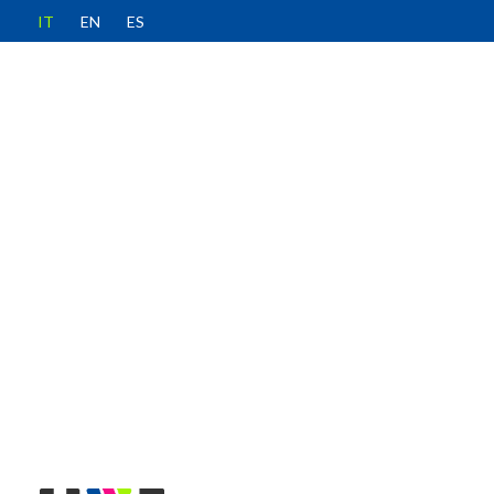
IT
EN
ES